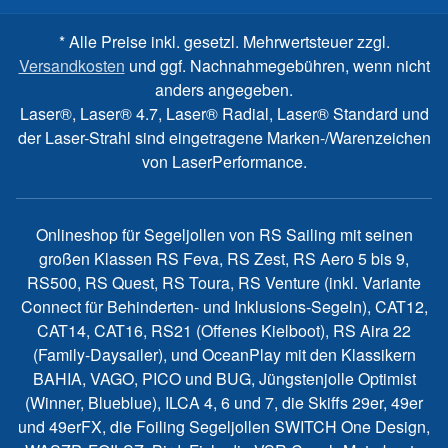
* Alle Preise inkl. gesetzl. Mehrwertsteuer zzgl.
Versandkosten
und ggf. Nachnahmegebühren, wenn nicht
anders angegeben.
Laser®, Laser® 4.7, Laser® Radial, Laser® Standard und
der Laser-Strahl sind eingetragene Marken-/Warenzeichen
von LaserPerformance.
Onlineshop für Segeljollen von RS Sailing mit seinen
großen Klassen RS Feva, RS Zest, RS Aero 5 bis 9,
RS500, RS Quest, RS Toura, RS Venture (inkl. Variante
Connect für Behinderten- und Inklusions-Segeln), CAT12,
CAT14, CAT16, RS21 (Offenes Kielboot), RS Aira 22
(Family-Daysailer), und OceanPlay mit den Klassikern
BAHIA, VAGO, PICO und BUG, Jüngstenjolle Optimist
(Winner, Blueblue), ILCA 4, 6 und 7, die Skiffs 29er, 49er
und 49erFX, die Foiling Segeljollen SWITCH One Design,