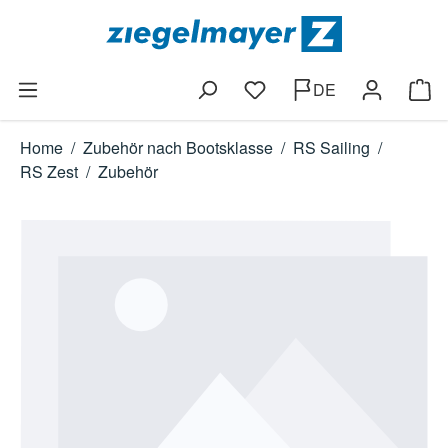
Zum Hauptinhalt springen
DE
Du hast 0 Produkte auf dem
Ware
Home
/
Zubehör nach Bootsklasse
/
RS Sailing
/
RS Zest
/
Zubehör
Bildergalerie überspringen