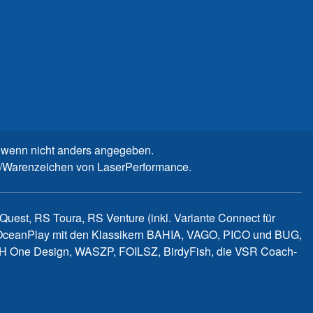
wenn nicht anders angegeben.
n-/Warenzeichen von LaserPerformance.
uest, RS Toura, RS Venture (inkl. Variante Connect für
d OceanPlay mit den Klassikern BAHIA, VAGO, PICO und BUG,
WITCH One Design, WASZP, FOILSZ, BirdyFish, die VSR Coach-