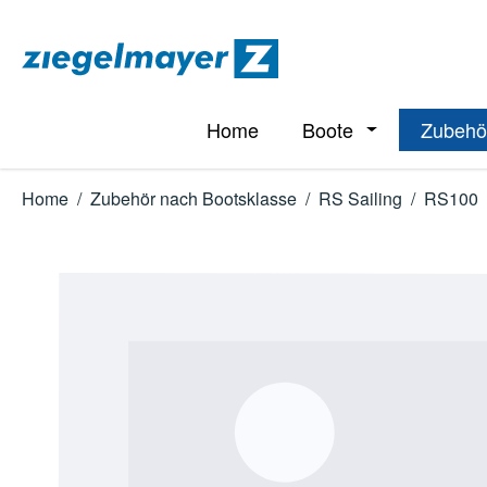
m Hauptinhalt springen
Zur Suche springen
Zur Hauptnavigation springen
Home
Boote
Zubehö
Öffne oder Schl
Home
/
Zubehör nach Bootsklasse
/
RS Sailing
/
RS100
Bildergalerie überspringen