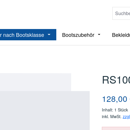
r nach Bootsklasse
Bootszubehör
Beklei
ieße das Dropdown der Kategorie Boote
Öffne oder Schließe das Dropdown der 
Öffne oder Sch
RS10
Regulärer Pre
128,00
Inhalt:
1 Stück
inkl. MwSt.
zzg