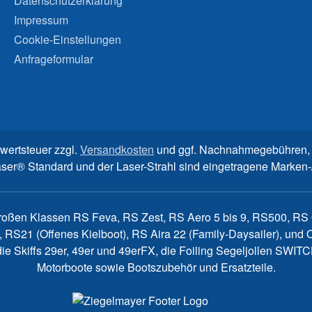
Datenschutzerklärung
Impressum
Cookie-Einstellungen
Anfrageformular
rwertsteuer zzgl.
Versandkosten
und ggf. Nachnahmegebühren, 
aser® Standard und der Laser-Strahl sind eingetragene Marke
großen Klassen RS Feva, RS Zest, RS Aero 5 bis 9, RS500, RS Q
, RS21 (Offenes Kielboot), RS Aira 22 (Family-Daysailer), un
7, die Skiffs 29er, 49er und 49erFX, die Foiling Segeljollen S
Motorboote sowie Bootszubehör und Ersatzteile.