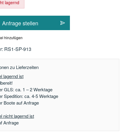
cht lagernd
Anfrage stellen
el hinzufügen
r:
RS1-SP-913
onen zu Lieferzeiten
l lagernd ist
bereit!
er GLS: ca. 1 – 2 Werktage
er Spedition: ca. 4-5 Werktage
der Boote auf Anfrage
 nicht lagernd ist
uf Anfrage