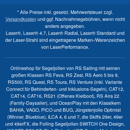
* Alle Preise inkl. gesetzl. Mehrwertsteuer zzgl.
Versandkosten
und ggf. Nachnahmegebühren, wenn nicht
anders angegeben.
Laser®, Laser® 4.7, Laser® Radial, Laser® Standard und
der Laser-Strahl sind eingetragene Marken-/Warenzeichen
von LaserPerformance.
Onlineshop für Segeljollen von RS Sailing mit seinen
großen Klassen RS Feva, RS Zest, RS Aero 5 bis 9,
RS500, RS Quest, RS Toura, RS Venture (inkl. Variante
Connect für Behinderten- und Inklusions-Segeln), CAT12,
CAT14, CAT16, RS21 (Offenes Kielboot), RS Aira 22
(Family-Daysailer), und OceanPlay mit den Klassikern
BAHIA, VAGO, PICO und BUG, Jüngstenjolle Optimist
(Winner, Blueblue), ILCA 4, 6 und 7, die Skiffs 29er, 49er
und 49erFX, die Foiling Segeljollen SWITCH One Design,