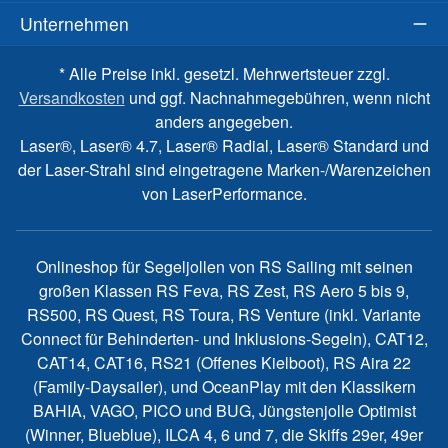
Unternehmen
* Alle Preise inkl. gesetzl. Mehrwertsteuer zzgl.
Versandkosten
und ggf. Nachnahmegebühren, wenn nicht
anders angegeben.
Laser®, Laser® 4.7, Laser® Radial, Laser® Standard und
der Laser-Strahl sind eingetragene Marken-/Warenzeichen
von LaserPerformance.
Onlineshop für Segeljollen von RS Sailing mit seinen
großen Klassen RS Feva, RS Zest, RS Aero 5 bis 9,
RS500, RS Quest, RS Toura, RS Venture (inkl. Variante
Connect für Behinderten- und Inklusions-Segeln), CAT12,
CAT14, CAT16, RS21 (Offenes Kielboot), RS Aira 22
(Family-Daysailer), und OceanPlay mit den Klassikern
BAHIA, VAGO, PICO und BUG, Jüngstenjolle Optimist
(Winner, Blueblue), ILCA 4, 6 und 7, die Skiffs 29er, 49er