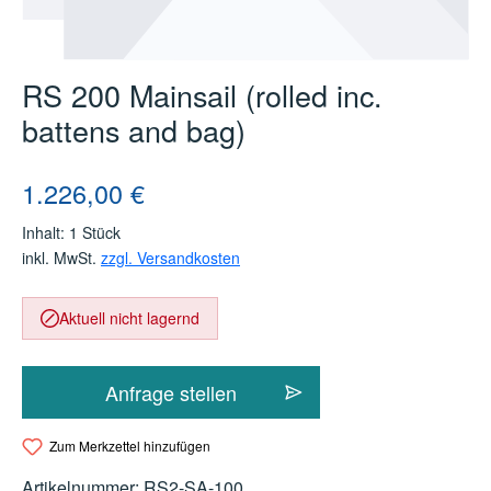
RS 200 Mainsail (rolled inc.
battens and bag)
Regulärer Preis:
1.226,00 €
Inhalt:
1 Stück
inkl. MwSt.
zzgl. Versandkosten
Aktuell nicht lagernd
Anfrage stellen
Zum Merkzettel hinzufügen
Artikelnummer:
RS2-SA-100