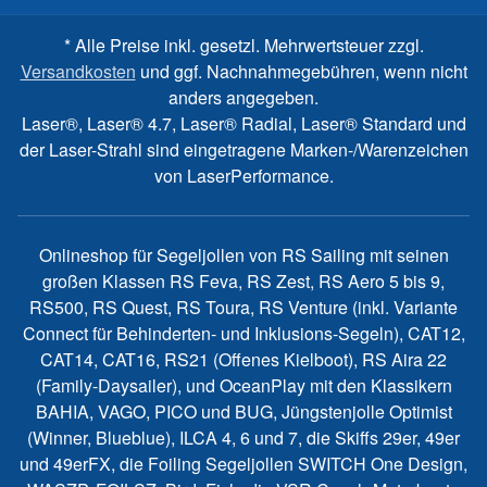
* Alle Preise inkl. gesetzl. Mehrwertsteuer zzgl.
Versandkosten
und ggf. Nachnahmegebühren, wenn nicht
anders angegeben.
Laser®, Laser® 4.7, Laser® Radial, Laser® Standard und
der Laser-Strahl sind eingetragene Marken-/Warenzeichen
von LaserPerformance.
Onlineshop für Segeljollen von RS Sailing mit seinen
großen Klassen RS Feva, RS Zest, RS Aero 5 bis 9,
RS500, RS Quest, RS Toura, RS Venture (inkl. Variante
Connect für Behinderten- und Inklusions-Segeln), CAT12,
CAT14, CAT16, RS21 (Offenes Kielboot), RS Aira 22
(Family-Daysailer), und OceanPlay mit den Klassikern
BAHIA, VAGO, PICO und BUG, Jüngstenjolle Optimist
(Winner, Blueblue), ILCA 4, 6 und 7, die Skiffs 29er, 49er
und 49erFX, die Foiling Segeljollen SWITCH One Design,