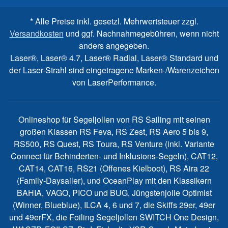
* Alle Preise inkl. gesetzl. Mehrwertsteuer zzgl.
Versandkosten
und ggf. Nachnahmegebühren, wenn nicht
anders angegeben.
Laser®, Laser® 4.7, Laser® Radial, Laser® Standard und
der Laser-Strahl sind eingetragene Marken-/Warenzeichen
von LaserPerformance.
Onlineshop für Segeljollen von RS Sailing mit seinen
großen Klassen RS Feva, RS Zest, RS Aero 5 bis 9,
RS500, RS Quest, RS Toura, RS Venture (inkl. Variante
Connect für Behinderten- und Inklusions-Segeln), CAT12,
CAT14, CAT16, RS21 (Offenes Kielboot), RS Aira 22
(Family-Daysailer), und OceanPlay mit den Klassikern
BAHIA, VAGO, PICO und BUG, Jüngstenjolle Optimist
(Winner, Blueblue), ILCA 4, 6 und 7, die Skiffs 29er, 49er
und 49erFX, die Foiling Segeljollen SWITCH One Design,