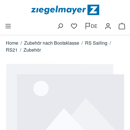
Zum Hauptinhalt springen
DE
Du hast 0 Produkte auf dem
Ware
Home
/
Zubehör nach Bootsklasse
/
RS Sailing
/
RS21
/
Zubehör
Bildergalerie überspringen