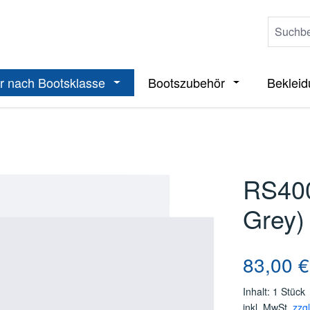
r nach Bootsklasse
Bootszubehör
Beklei
ieße das Dropdown der Kategorie Boote
Öffne oder Schließe das Dropdown der 
Öffne oder Sch
RS400
Grey)
Regulärer Pre
83,00 €
Inhalt:
1 Stück
inkl. MwSt.
zzg