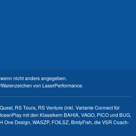
wenn nicht anders angegeben.
n-/Warenzeichen von LaserPerformance.
uest, RS Toura, RS Venture (inkl. Variante Connect für
d OceanPlay mit den Klassikern BAHIA, VAGO, PICO und BUG,
WITCH One Design, WASZP, FOILSZ, BirdyFish, die VSR Coach-