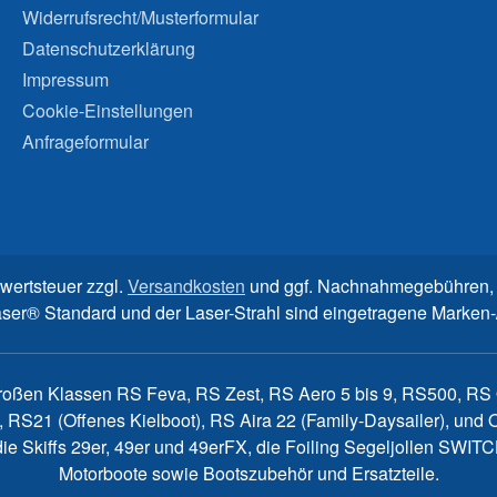
Widerrufsrecht/Musterformular
Datenschutzerklärung
Impressum
Cookie-Einstellungen
Anfrageformular
rwertsteuer zzgl.
Versandkosten
und ggf. Nachnahmegebühren, 
aser® Standard und der Laser-Strahl sind eingetragene Marke
großen Klassen RS Feva, RS Zest, RS Aero 5 bis 9, RS500, RS Q
, RS21 (Offenes Kielboot), RS Aira 22 (Family-Daysailer), un
7, die Skiffs 29er, 49er und 49erFX, die Foiling Segeljollen S
Motorboote sowie Bootszubehör und Ersatzteile.