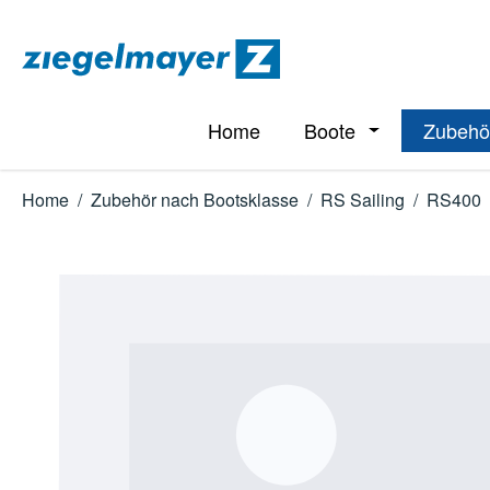
m Hauptinhalt springen
Zur Suche springen
Zur Hauptnavigation springen
Home
Boote
Zubehö
Öffne oder Schl
Home
/
Zubehör nach Bootsklasse
/
RS Sailing
/
RS400
Bildergalerie überspringen