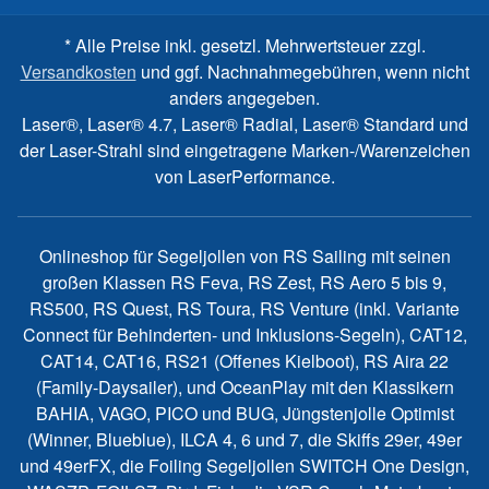
* Alle Preise inkl. gesetzl. Mehrwertsteuer zzgl.
Versandkosten
und ggf. Nachnahmegebühren, wenn nicht
anders angegeben.
Laser®, Laser® 4.7, Laser® Radial, Laser® Standard und
der Laser-Strahl sind eingetragene Marken-/Warenzeichen
von LaserPerformance.
Onlineshop für Segeljollen von RS Sailing mit seinen
großen Klassen RS Feva, RS Zest, RS Aero 5 bis 9,
RS500, RS Quest, RS Toura, RS Venture (inkl. Variante
Connect für Behinderten- und Inklusions-Segeln), CAT12,
CAT14, CAT16, RS21 (Offenes Kielboot), RS Aira 22
(Family-Daysailer), und OceanPlay mit den Klassikern
BAHIA, VAGO, PICO und BUG, Jüngstenjolle Optimist
(Winner, Blueblue), ILCA 4, 6 und 7, die Skiffs 29er, 49er
und 49erFX, die Foiling Segeljollen SWITCH One Design,