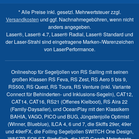
* Alle Preise inkl. gesetzl. Mehrwertsteuer zzgl.
Versandkosten
und ggf. Nachnahmegebühren, wenn nicht
anders angegeben.
Laser®, Laser® 4.7, Laser® Radial, Laser® Standard und
der Laser-Strahl sind eingetragene Marken-/Warenzeichen
von LaserPerformance.
Onlineshop für Segeljollen von RS Sailing mit seinen
großen Klassen RS Feva, RS Zest, RS Aero 5 bis 9,
RS500, RS Quest, RS Toura, RS Venture (inkl. Variante
Connect für Behinderten- und Inklusions-Segeln), CAT12,
CAT14, CAT16, RS21 (Offenes Kielboot), RS Aira 22
(Family-Daysailer), und OceanPlay mit den Klassikern
BAHIA, VAGO, PICO und BUG, Jüngstenjolle Optimist
(Winner, Blueblue), ILCA 4, 6 und 7, die Skiffs 29er, 49er
und 49erFX, die Foiling Segeljollen SWITCH One Design,
WASZP, FOILSZ, BirdyFish, die VSR Coach-Motorboote