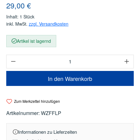
Regulärer Preis:
29,00 €
Inhalt:
1 Stück
inkl. MwSt.
zzgl. Versandkosten
Artikel ist lagernd
Produkt Anzahl: Gib den gewünschten Wert e
In den Warenkorb
Zum Merkzettel hinzufügen
Artikelnummer:
WZFFLP
Informationen zu Lieferzeiten