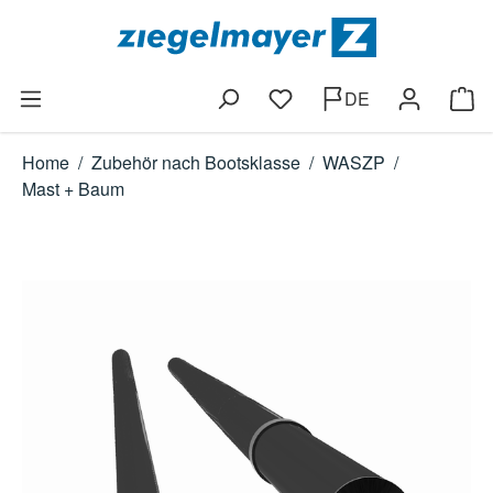
Zum Hauptinhalt springen
DE
Du hast 0 Produkte auf dem
Ware
Home
/
Zubehör nach Bootsklasse
/
WASZP
/
Mast + Baum
Bildergalerie überspringen