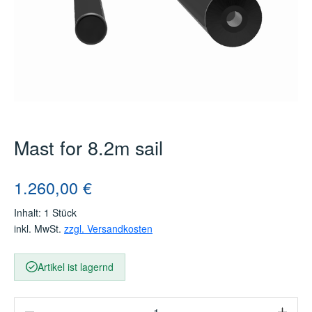
Mast for 8.2m sail
Regulärer Preis:
1.260,00 €
Inhalt:
1 Stück
inkl. MwSt.
zzgl. Versandkosten
Artikel ist lagernd
Produkt Anzahl: Gib den gewünschten Wert e