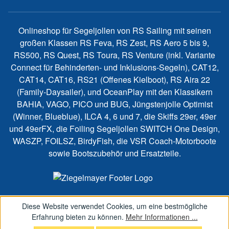
Onlineshop für Segeljollen von RS Sailing mit seinen
großen Klassen RS Feva, RS Zest, RS Aero 5 bis 9,
RS500, RS Quest, RS Toura, RS Venture (inkl. Variante
Connect für Behinderten- und Inklusions-Segeln), CAT12,
CAT14, CAT16, RS21 (Offenes Kielboot), RS Aira 22
(Family-Daysailer), und OceanPlay mit den Klassikern
BAHIA, VAGO, PICO und BUG, Jüngstenjolle Optimist
(Winner, Blueblue), ILCA 4, 6 und 7, die Skiffs 29er, 49er
und 49erFX, die Foiling Segeljollen SWITCH One Design,
WASZP, FOILSZ, BirdyFish, die VSR Coach-Motorboote
sowie Bootszubehör und Ersatzteile.
Diese Website verwendet Cookies, um eine bestmögliche
Erfahrung bieten zu können.
Mehr Informationen ...