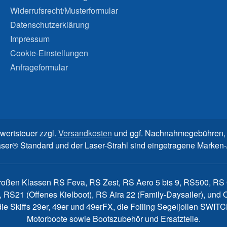
Widerrufsrecht/Musterformular
Datenschutzerklärung
Impressum
Cookie-Einstellungen
Anfrageformular
rwertsteuer zzgl.
Versandkosten
und ggf. Nachnahmegebühren, 
aser® Standard und der Laser-Strahl sind eingetragene Marke
großen Klassen RS Feva, RS Zest, RS Aero 5 bis 9, RS500, RS Q
, RS21 (Offenes Kielboot), RS Aira 22 (Family-Daysailer), un
7, die Skiffs 29er, 49er und 49erFX, die Foiling Segeljollen S
Motorboote sowie Bootszubehör und Ersatzteile.