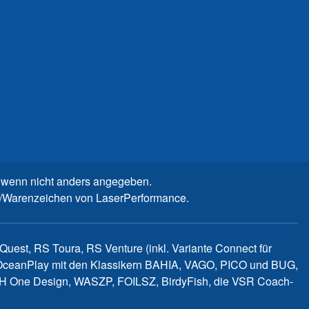
wenn nicht anders angegeben.
n-/Warenzeichen von LaserPerformance.
uest, RS Toura, RS Venture (inkl. Variante Connect für
d OceanPlay mit den Klassikern BAHIA, VAGO, PICO und BUG,
WITCH One Design, WASZP, FOILSZ, BirdyFish, die VSR Coach-