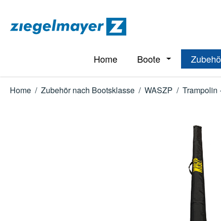
m Hauptinhalt springen
Zur Suche springen
Zur Hauptnavigation springen
Home
Boote
Zubehö
Öffne oder Schl
Home
/
Zubehör nach Bootsklasse
/
WASZP
/
Trampolin 
Bildergalerie überspringen