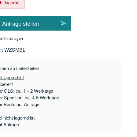
cht lagernd
Anfrage stellen
el hinzufügen
r:
WZSMBL
onen zu Lieferzeiten
l lagernd ist
bereit!
er GLS: ca. 1 – 2 Werktage
er Spedition: ca. 4-5 Werktage
der Boote auf Anfrage
 nicht lagernd ist
uf Anfrage