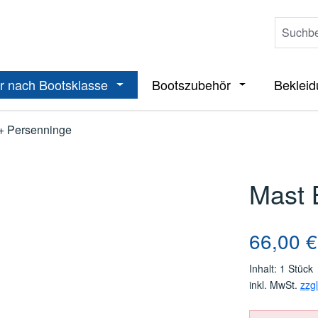
r nach Bootsklasse
Bootszubehör
Beklei
ieße das Dropdown der Kategorie Boote
Öffne oder Schließe das Dropdown der 
Öffne oder Sch
+ Persenninge
Mast 
Regulärer Pre
66,00 €
Inhalt:
1 Stück
inkl. MwSt.
zzg