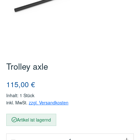
Trolley axle
Regulärer Preis:
115,00 €
Inhalt:
1 Stück
inkl. MwSt.
zzgl. Versandkosten
Artikel ist lagernd
Produkt Anzahl: Gib den gewünschten Wert e