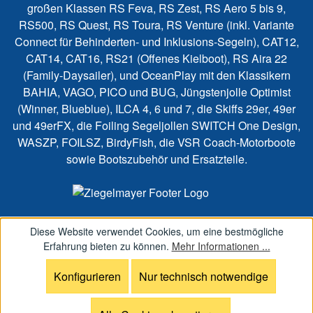
großen Klassen RS Feva, RS Zest, RS Aero 5 bis 9,
RS500, RS Quest, RS Toura, RS Venture (inkl. Variante
Connect für Behinderten- und Inklusions-Segeln), CAT12,
CAT14, CAT16, RS21 (Offenes Kielboot), RS Aira 22
(Family-Daysailer), und OceanPlay mit den Klassikern
BAHIA, VAGO, PICO und BUG, Jüngstenjolle Optimist
(Winner, Blueblue), ILCA 4, 6 und 7, die Skiffs 29er, 49er
und 49erFX, die Foiling Segeljollen SWITCH One Design,
WASZP, FOILSZ, BirdyFish, die VSR Coach-Motorboote
sowie Bootszubehör und Ersatzteile.
Diese Website verwendet Cookies, um eine bestmögliche
Erfahrung bieten zu können.
Mehr Informationen ...
Konfigurieren
Nur technisch notwendige