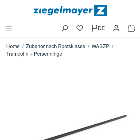
Zum Hauptinhalt springen
DE
Du hast 0 Produkte auf dem
Ware
Home
/
Zubehör nach Bootsklasse
/
WASZP
/
Trampolin + Persenninge
Bildergalerie überspringen