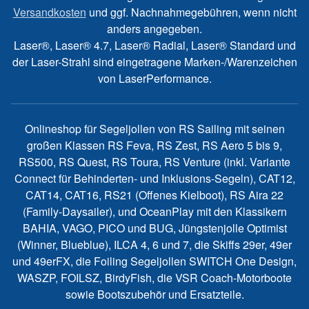
Versandkosten
und ggf. Nachnahmegebühren, wenn nicht
anders angegeben.
Laser®, Laser® 4.7, Laser® Radial, Laser® Standard und
der Laser-Strahl sind eingetragene Marken-/Warenzeichen
von LaserPerformance.
Onlineshop für Segeljollen von RS Sailing mit seinen
großen Klassen RS Feva, RS Zest, RS Aero 5 bis 9,
RS500, RS Quest, RS Toura, RS Venture (inkl. Variante
Connect für Behinderten- und Inklusions-Segeln), CAT12,
CAT14, CAT16, RS21 (Offenes Kielboot), RS Aira 22
(Family-Daysailer), und OceanPlay mit den Klassikern
BAHIA, VAGO, PICO und BUG, Jüngstenjolle Optimist
(Winner, Blueblue), ILCA 4, 6 und 7, die Skiffs 29er, 49er
und 49erFX, die Foiling Segeljollen SWITCH One Design,
WASZP, FOILSZ, BirdyFish, die VSR Coach-Motorboote
sowie Bootszubehör und Ersatzteile.