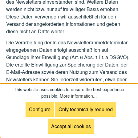
des Newsletters einverstanden sind. Weitere Daten
werden nicht bzw. nur auf freiwilliger Basis erhoben.
Diese Daten verwenden wir ausschließlich für den
Versand der angeforderten Informationen und geben
diese nicht an Dritte weiter.
Die Verarbeitung der in das Newsletteranmeldeformular
eingegebenen Daten erfolgt ausschließlich auf
Grundlage Ihrer Einwilligung (Art. 6 Abs. 1 lit. a DSGVO).
Die erteilte Einwilligung zur Speicherung der Daten, der
E-Mail-Adresse sowie deren Nutzung zum Versand des
Newsletters können Sie jederzeit widerrufen, etwa über
den "Austragen"-Link im Newsletter. Die Rechtmäßigkeit
This website uses cookies to ensure the best experience
der bereits erfolgten Datenverarbeitungsvorgänge bleibt
possible.
More information...
vom Widerruf unberührt.
Configure
Only technically required
Die von Ihnen zum Zwecke des Newsletter-Bezugs bei
uns hinterlegten Daten werden von uns bis zu Ihrer
Accept all cookies
Austragung aus dem Newsletter gespeichert und nach
der Abbestellung des Newsletters gelöscht. Daten, die zu