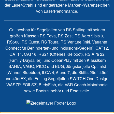
der Laser-Strahl sind eingetragene Marken-/Warenzeichen
von LaserPerformance.
Onlineshop für Segeljollen von RS Sailing mit seinen
großen Klassen RS Feva, RS Zest, RS Aero 5 bis 9,
RS500, RS Quest, RS Toura, RS Venture (inkl. Variante
Connect für Behinderten- und Inklusions-Segeln), CAT12,
CAT14, CAT16, RS21 (Offenes Kielboot), RS Aira 22
(Family-Daysailer), und OceanPlay mit den Klassikern
BAHIA, VAGO, PICO und BUG, Jüngstenjolle Optimist
(Winner, Blueblue), ILCA 4, 6 und 7, die Skiffs 29er, 49er
und 49erFX, die Foiling Segeljollen SWITCH One Design,
WASZP, FOILSZ, BirdyFish, die VSR Coach-Motorboote
sowie Bootszubehör und Ersatzteile.