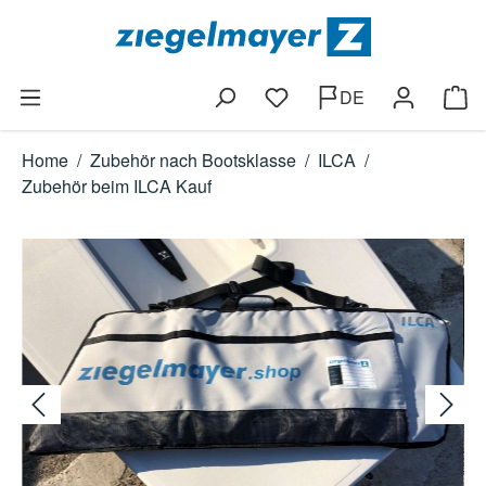
Zum Hauptinhalt springen
DE
Du hast 0 Produkte auf dem
Ware
Home
/
Zubehör nach Bootsklasse
/
ILCA
/
Zubehör beim ILCA Kauf
Bildergalerie überspringen