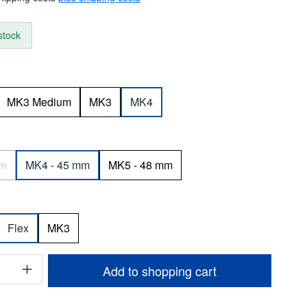
 stock
MK3 Medium
MK3
MK4
mm
MK4 - 45 mm
MK5 - 48 mm
option is currently unavailable.)
Flex
MK3
uantity: Enter the desired amount or use t
Add to shopping cart