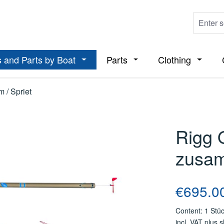
 and Parts by Boat
Parts
Clothing
ropdown menu from the category Boats
Open or close the dropdown menu from t
Open or close the dropdo
Open or
 / Spriet
Rigg O
zusam
Regular price
€695.0
Content:
1 Stü
incl. VAT plus 