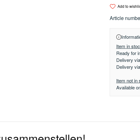
Add to wishli
Article numbe
Informati
Item in sto
Ready for i
Delivery vi
Delivery vi
Item not in 
Available o
 zusammenstellen!