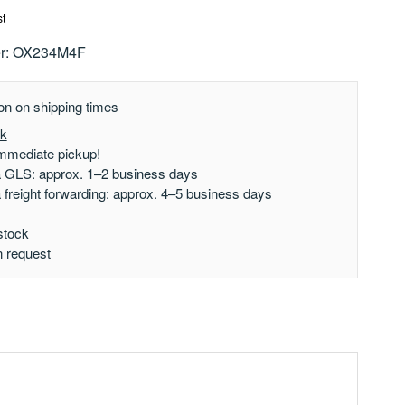
st
r:
OX234M4F
on on shipping times
ck
mmediate pickup!
a GLS: approx. 1–2 business days
a freight forwarding: approx. 4–5 business days
stock
n request