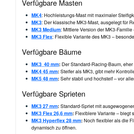
Verfügbare Masten
MK4
:
Hochleistungs-Mast mit maximaler Steifigke
MK3
:
Der klassische MK3-Mast, ausgelegt für Reg
MK3 Medium
:
Mittlere Version der MK3-Familie –
MK3 Flex
:
Flexible Variante des MK3 – besonders
Verfügbare Bäume
MK3 40 mm
:
Der Standard-Racing-Baum, eher lei
MK4 45 mm
:
Steifer als MK3, gibt mehr Kontrol
MK5 48 mm
:
Sehr stabil und hochsteif – vor al
Verfügbare Sprieten
MK3 27 mm
:
Standard-Spriet mit ausgewogener S
MK3 Flex 26,6 mm
:
Flexiblere Variante – biegt
MK3 Hyperflex 28 mm
:
Noch flexibler als die F
dynamisch zu öffnen.