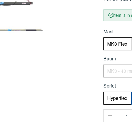
Item is in
Select
Mast
MK3 Flex
Select
Baum
MK3 - 40 
(This 
Select
Spriet
Hyperflex
Product Q