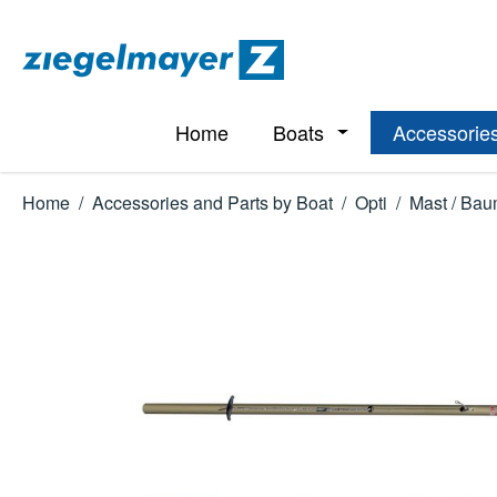
p to main content
Skip to search
Skip to main navigation
Home
Boats
Accessories
Open or close the d
Home
/
Accessories and Parts by Boat
/
Opti
/
Mast / Baum
Skip image gallery