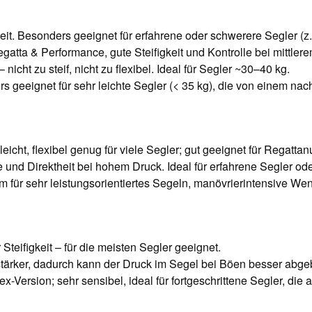
it. Besonders geeignet für erfahrene oder schwerere Segler (z. 
atta & Performance, gute Steifigkeit und Kontrolle bei mittler
 nicht zu steif, nicht zu flexibel. Ideal für Segler ~30–40 kg.
 geeignet für sehr leichte Segler (< 35 kg), die von einem nach
cht, flexibel genug für viele Segler; gut geeignet für Regattan
le und Direktheit bei hohem Druck. Ideal für erfahrene Segler od
lem für sehr leistungsorientiertes Segeln, manövrierintensive 
teifigkeit – für die meisten Segler geeignet.
 stärker, dadurch kann der Druck im Segel bei Böen besser abgeba
lex-Version; sehr sensibel, ideal für fortgeschrittene Segler, die 