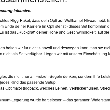
essung inklusive.
achtes Rigg-Paket, dass dein Opti auf Wettkampf-Niveau hebt. E
m Ende deiner Karriere im Opti stehst - dieses Set kombiniert 
t. Es ist das „Rückgrat“ deiner Höhe und Geschwindigkeit, auf d
en halten wir für nicht sinnvoll und deswegen kann man sie ni
nicht als Set verfügbar. Liegen wir mit unserer Einschätzung k
Segler, die nicht nur an Freizeit-Segeln denken, sondern ihre Le
 jedes Kind das passende Setup.
das Optimax-Riggpack, welches Leinen, Verklickerhülsen, Streck
nium-Legierung wurde hart eloxiert – das garantiert Widerstand