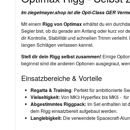
Im ziegelmayer.shop ist die Opti-Class GER Verm
Mit einem
Rigg von
Optimax
erhältst du ein durchd
Segler bist, ob du gerade am Anfang oder kurz vor de
dir Kontrolle, Stabilität und schnellen Trimm verleih
langen Schlägen verlassen kannst.
Stell dir dein Rigg selbst zusammen!
Einige Option
beginnst sind die anderen Optionen ausgegraut, wenn 
Einsatzbereiche & Vorteile
Regatta & Training
: Perfekt für ambitionierte 
Vielseitigkeit
:
Von MK3 Hyperflex bis MK5 - für
Abgestimmtes Riggpack
:
Im Set enthalten ist 
dein Rigg einsatzbereit aufgebaut werden.
Langlebigkeit
:
Die verwendete Spacecraft-Alumi