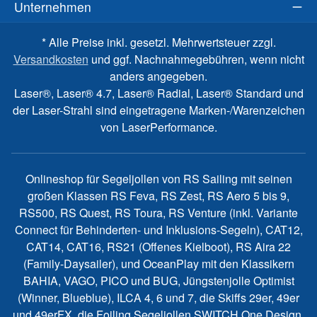
Unternehmen
* Alle Preise inkl. gesetzl. Mehrwertsteuer zzgl.
Versandkosten
und ggf. Nachnahmegebühren, wenn nicht
anders angegeben.
Laser®, Laser® 4.7, Laser® Radial, Laser® Standard und
der Laser-Strahl sind eingetragene Marken-/Warenzeichen
von LaserPerformance.
Onlineshop für Segeljollen von RS Sailing mit seinen
großen Klassen RS Feva, RS Zest, RS Aero 5 bis 9,
RS500, RS Quest, RS Toura, RS Venture (inkl. Variante
Connect für Behinderten- und Inklusions-Segeln), CAT12,
CAT14, CAT16, RS21 (Offenes Kielboot), RS Aira 22
(Family-Daysailer), und OceanPlay mit den Klassikern
BAHIA, VAGO, PICO und BUG, Jüngstenjolle Optimist
(Winner, Blueblue), ILCA 4, 6 und 7, die Skiffs 29er, 49er
und 49erFX, die Foiling Segeljollen SWITCH One Design,