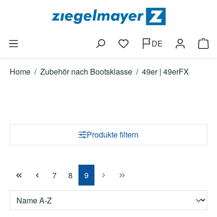
Zum Hauptinhalt springen
DE
Du hast 0 Produkte auf dem
Ware
Home
/
Zubehör nach Bootsklasse
/
49er | 49erFX
Produkte filtern
Seite
Seite
Seite
7
8
9