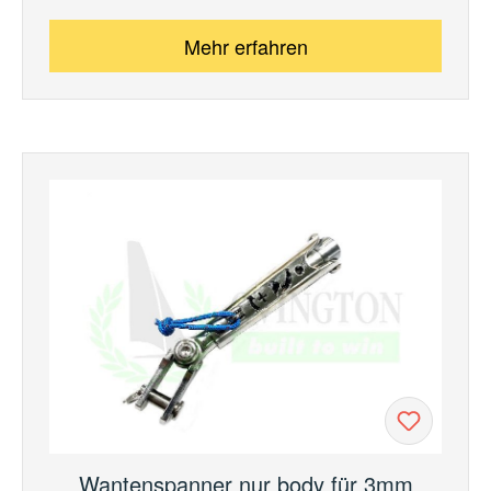
Mehr erfahren
Wantenspanner nur body für 3mm