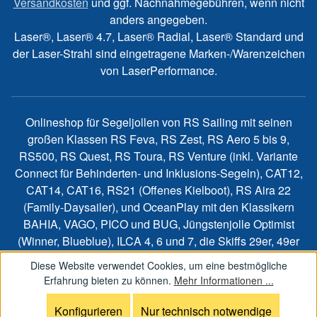
Versandkosten
und ggf. Nachnahmegebühren, wenn nicht
anders angegeben.
Laser®, Laser® 4.7, Laser® Radial, Laser® Standard und
der Laser-Strahl sind eingetragene Marken-/Warenzeichen
von LaserPerformance.
Onlineshop für Segeljollen von RS Sailing mit seinen
großen Klassen RS Feva, RS Zest, RS Aero 5 bis 9,
RS500, RS Quest, RS Toura, RS Venture (inkl. Variante
Connect für Behinderten- und Inklusions-Segeln), CAT12,
CAT14, CAT16, RS21 (Offenes Kielboot), RS Aira 22
(Family-Daysailer), und OceanPlay mit den Klassikern
BAHIA, VAGO, PICO und BUG, Jüngstenjolle Optimist
(Winner, Blueblue), ILCA 4, 6 und 7, die Skiffs 29er, 49er
und 49erFX, die Foiling Segeljollen SWITCH One Design,
Diese Website verwendet Cookies, um eine bestmögliche
WASZP, FOILSZ, BirdyFish, die VSR Coach-Motorboote
Erfahrung bieten zu können.
Mehr Informationen ...
sowie Bootszubehör und Ersatzteile.
Konfigurieren
Nur technisch notwendige