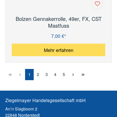
Bolzen Gennakerrolle, 49er, FX, CST
Mastfuss
7,00 €*
Regulärer Preis:
Mehr erfahren
Seite
Seite
Seite
Seite
Seite
1
2
3
4
5
Ziegelmayer Handelsgesellschaft mbH
An’n Slagboom 2
22848 Norderstedt